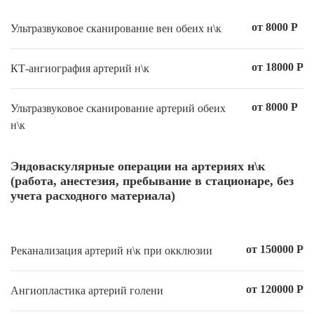
от 8000 Р
Ультразвуковое сканирование вен обеих н\к
от 18000 Р
КТ-ангиография артерий н\к
от 8000 Р
Ультразвуковое сканирование артерий обеих
н\к
Эндоваскулярные операции на артериях н\к
(работа, анестезия, пребывание в стационаре, без
учета расходного материала)
от 150000 Р
Реканализация артерий н\к при окклюзии
от 120000 Р
Ангиопластика артерий голени